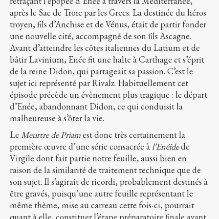
retraçant l’épopée d’Enée à travers la Méditerranée,
après le Sac de Troie par les Grecs. La destinée du héros
troyen, fils d’Anchise et de Vénus, était de partir fonder
une nouvelle cité, accompagné de son fils Ascagne.
Avant d’atteindre les côtes italiennes du Latium et de
bâtir Lavinium, Enée fit une halte à Carthage et s’éprit
de la reine Didon, qui partageait sa passion. C’est le
sujet ici représenté par Rivalz. Habituellement cet
épisode précède un évènement plus tragique : le départ
d’Enée, abandonnant Didon, ce qui conduisit la
malheureuse à s’ôter la vie.
Le
Meurtre de Priam
est donc très certainement la
première œuvre d’une série consacrée à
l’Enéide
de
Virgile dont fait partie notre feuille, aussi bien en
raison de la similarité de traitement technique que de
son sujet. Il s’agirait de ricordi, probablement destinés à
être gravés, puisqu’une autre feuille représentant le
même thème, mise au carreau cette fois-ci, pourrait
quant à elle, constituer l’étape préparatoire finale avant