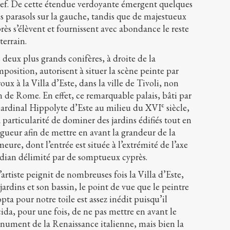
ief. De cette étendue verdoyante émergent quelques
s parasols sur la gauche, tandis que de majestueux
rès s’élèvent et fournissent avec abondance le reste
terrain.
 deux plus grands conifères, à droite de la
position, autorisent à situer la scène peinte par
oux à la Villa d’Este, dans la ville de Tivoli, non
n de Rome. En effet, ce remarquable palais, bâti par
e
cardinal Hippolyte d’Este au milieu du XVI
siècle,
a particularité de dominer des jardins édifiés tout en
gueur afin de mettre en avant la grandeur de la
eure, dont l’entrée est située à l’extrémité de l’axe
ian délimité par de somptueux cyprès.
l’artiste peignit de nombreuses fois la Villa d’Este,
 jardins et son bassin, le point de vue que le peintre
pta pour notre toile est assez inédit puisqu’il
ida, pour une fois, de ne pas mettre en avant le
ument de la Renaissance italienne, mais bien la