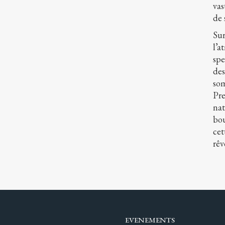
vas
de 
Sur
l’a
spe
des
som
Pre
nat
bou
cet
rêv
EVENEMENTS