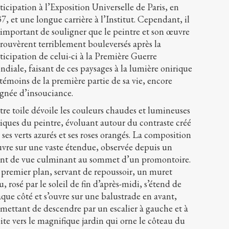
ticipation à l’Exposition Universelle de Paris, en
7, et une longue carrière à l’Institut. Cependant, il
 important de souligner que le peintre et son œuvre
trouvèrent terriblement bouleversés après la
ticipation de celui-ci à la Première Guerre
diale, faisant de ces paysages à la lumière onirique
 témoins de la première partie de sa vie, encore
gnée d’insouciance.
re toile dévoile les couleurs chaudes et lumineuses
iques du peintre, évoluant autour du contraste créé
 ses verts azurés et ses roses orangés. La composition
uvre sur une vaste étendue, observée depuis un
nt de vue culminant au sommet d’un promontoire.
premier plan, servant de repoussoir, un muret
u, rosé par le soleil de fin d’après-midi, s’étend de
que côté et s’ouvre sur une balustrade en avant,
mettant de descendre par un escalier à gauche et à
ite vers le magnifique jardin qui orne le côteau du