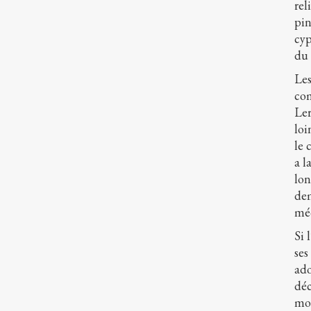
rel
pin
cyp
du 
Les
com
Ler
loi
le 
a l
lon
dem
méd
Si 
ses
ado
déc
mon