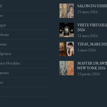
l
SALON DU DESSI
25 mars 2026
es
ogue
VISITE VIRTUEL
2026
bleaux
13 mars 2026
ssins
TEFAF, MARS 202
3 mars 2026
lptures
ntes Notables
MASTER DRAWI
NEW YORK 2026
ments
15 janvier 2026
ct
N