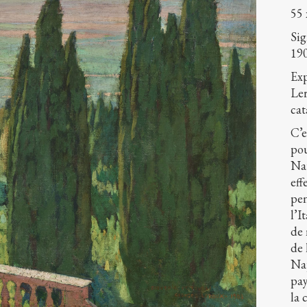
55 
Si
19
Exp
Ler
cat
C’e
po
Nat
eff
pen
l’I
de 
de 
Nap
pay
la 