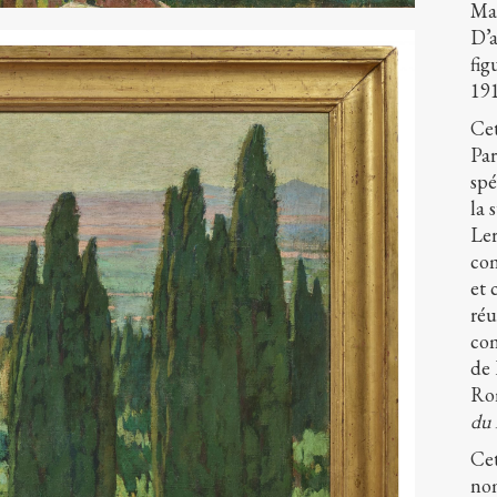
Mal
D’a
fig
191
Cet
Par
spé
la 
Ler
com
et 
réu
com
de 
Ro
du 
Cet
nom