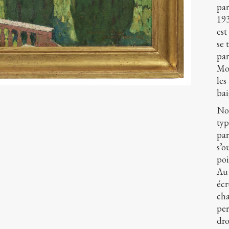
par
193
est
se 
par
Mon
les
bai
Not
typ
par
s’o
poi
Au 
écr
cha
per
dro