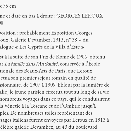
x 75 cm
gné et daté en bas à droite : GEORGES LEROUX
08
osition : probablement Exposition Georges
oux, Galerie Devambez, 1913, n° 38 » du
alogue « Les Cyprès de la Villa d’Este »
st à la suite de son Prix de Rome de 1906, obtenu
ur
La famille dans l’Antiquité
, conservée à l’École
ionale des Beaux-Arts de Paris, que Leroux
ectua son premier séjour romain en qualité de
sionnaire, de 1907 à 1909. Ébloui par la lumière de
talie, le jeune parisien effectua tout au long de sa vie
nombreux voyages dans ce pays, qui le conduisirent
la Vénétie à la Toscane et de l’Ombrie jusqu’à
les. De nombreuses toiles représentant des
sages italiens furent envoyées par Leroux en 1913 à
célèbre galerie Devambez, au 43 du boulevard