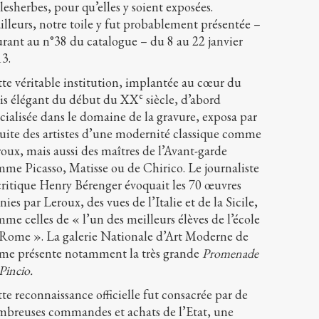
esherbes, pour qu’elles y soient exposées.
illeurs, notre toile y fut probablement présentée –
urant au n°38 du catalogue – du 8 au 22 janvier
3.
te véritable institution, implantée au cœur du
e
is élégant du début du XX
siècle, d’abord
cialisée dans le domaine de la gravure, exposa par
suite des artistes d’une modernité classique comme
oux, mais aussi des maîtres de l’Avant-garde
me Picasso, Matisse ou de Chirico. Le journaliste
critique Henry Bérenger évoquait les 70 œuvres
nies par Leroux, des vues de l’Italie et de la Sicile,
me celles de « l’un des meilleurs élèves de l’école
Rome ». La galerie Nationale d’Art Moderne de
me présente notamment la très grande
Promenade
Pincio.
te reconnaissance officielle fut consacrée par de
breuses commandes et achats de l’Etat, une