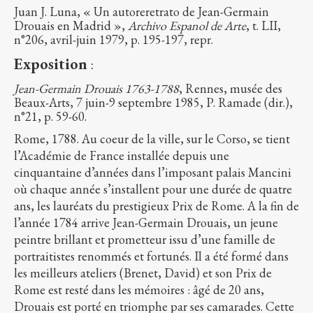
Juan J. Luna, « Un autoreretrato de Jean-Germain
Drouais en Madrid »,
Archivo Espanol de Arte
, t. LII,
n°206, avril-juin 1979, p. 195-197, repr.
Exposition
:
Jean-Germain Drouais 1763-1788
, Rennes, musée des
Beaux-Arts, 7 juin-9 septembre 1985, P. Ramade (dir.),
n°21, p. 59-60.
Rome, 1788. Au coeur de la ville, sur le Corso, se tient
l’Académie de France installée depuis une
cinquantaine d’années dans l’imposant palais Mancini
où chaque année s’installent pour une durée de quatre
ans, les lauréats du prestigieux Prix de Rome. A la fin de
l’année 1784 arrive Jean-Germain Drouais, un jeune
peintre brillant et prometteur issu d’une famille de
portraitistes renommés et fortunés. Il a été formé dans
les meilleurs ateliers (Brenet, David) et son Prix de
Rome est resté dans les mémoires : âgé de 20 ans,
Drouais est porté en triomphe par ses camarades. Cette