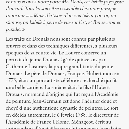
et nous avons à notre porte Mr. Denis, cet habile paysagiste
flamand. Tous les soirs il se rassemble chez nous presque
toute une académie d’artistes d’un vrai talent ; on rit, on
s’amuse, on babille à perte de vue sur l’art, et l’on se croit en
paradis.
»
Les traits de Drouais nous sont connus par plusieurs
œuvres et dans des techniques différentes, à plusieurs
époques de sa courte vie. Le Louvre conserve un
portrait du jeune Drouais âgé de quinze ans par
Catherine Lusurier, la propre grand-tante du jeune
Drouais. Le père de Drouais, François-Hubert mort en
1775, était un portraitiste célèbre et recherché qui fit
une belle carrière. Lui-même était le fils d’Hubert
Drouais, normand d’origine qui fut reçu à l’Académie
de peinture. Jean-Germain est donc l’héritier doué et
choyé d’une authentique dynastie de peintres. Le sort
en décida autrement, le 6 février 1788, le directeur de
l’Académie de France à Rome, Ménageot, écrit au
surintendant d’Angiviller pour lui annoncer la maladie