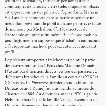
sculpteur Michallon, tous deux pensionnaires et
condisciples de Drouais. Cette stèle, toujours en place,
est apposée sur un des piliers de l’église Santa Maria in
Via Lata. Elle comporte dans sa partie supérieure un
médaillon présentant le profil du jeune peintre, exécuté
de mémoire par Michallon. C’est le directeur de
l’Académie qui précise lui-même
de mémoire,
mais on
peut légitimement supposer que Michallon eut recours
à l’autoportrait inachevé pour exécuter cet émouvant
profil.
Le précieux autoportrait fraîchement peint fit partie
des œuvres retournées à Paris chez Madame Drouais.
N’ayant pas d’héritiers directs, ces œuvres passèrent à
différentes branches de la famille au cours des XIX° et
XX° siècles. Le
Philoctète
(dernier grand tableau de
Drouais peint à Rome) fut ainsi vendu au musée de
Chartres en 1885. Au début des années 1970 la galerie
Heim fut chargée par la famille Valois, descendant de
Drouais, de négocier deux portraits, celui de