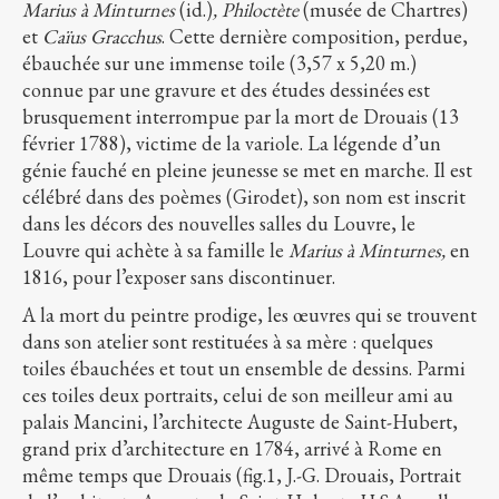
Marius à Minturnes
(id.)
, Philoctète
(musée de Chartres)
et
Caïus Gracchus
. Cette dernière composition, perdue,
ébauchée sur une immense toile (3,57 x 5,20 m.)
connue par une gravure et des études dessinées
est
brusquement interrompue par la mort de Drouais (13
février 1788), victime de la variole. La légende d’un
génie fauché en pleine jeunesse se met en marche. Il est
célébré dans des poèmes (Girodet), son nom est inscrit
dans les décors des nouvelles salles du Louvre, le
Louvre qui achète à sa famille le
Marius à Minturnes,
en
1816, pour l’exposer sans discontinuer.
A la mort du peintre prodige, les œuvres qui se trouvent
dans son atelier sont restituées à sa mère : quelques
toiles ébauchées et tout un ensemble de dessins. Parmi
ces toiles deux portraits, celui de son meilleur ami au
palais Mancini, l’architecte Auguste de Saint-Hubert,
grand prix d’architecture en 1784, arrivé à Rome en
même temps que Drouais (fig.1, J.-G. Drouais, Portrait