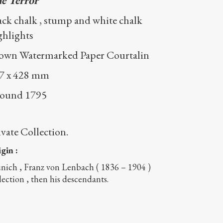
e Terror
ack
chalk
,
stump
and
white
chalk
ghlights
rown
Watermarked
Paper
Courtalin
87
x
428
mm
round
1795
ivate Collection.
igin
:
nich
,
Franz
von
Lenbach
(
1836
–
1904
)
lection
,
then
his
descendants.