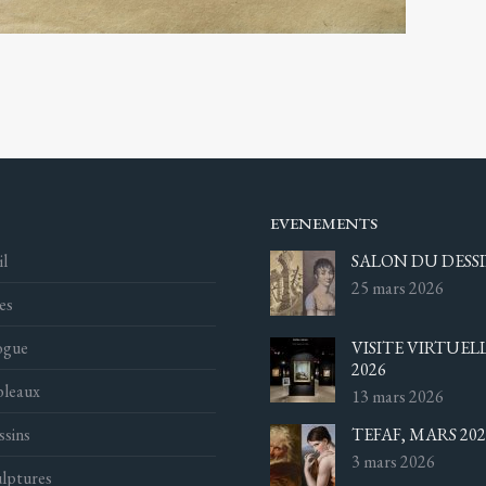
EVENEMENTS
l
SALON DU DESSI
25 mars 2026
es
ogue
VISITE VIRTUEL
2026
bleaux
13 mars 2026
ssins
TEFAF, MARS 202
3 mars 2026
lptures