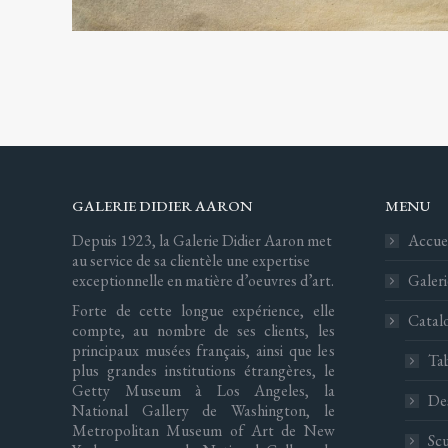
GALERIE DIDIER AARON
MENU
Depuis 1923, la Galerie Didier Aaron met
Accuei
au service de sa clientèle une expertise
exceptionnelle en matière d’oeuvres d’art.
Galeri
Forte de cette longue expérience, elle
Catal
compte, au nombre de ses clients, les
principaux musées français, ainsi que les
Ta
plus grandes institutions étrangères, le
Getty Museum à Los Angeles, la
De
National Gallery de Washington, le
Metropolitan Museum of Art de New
Scu