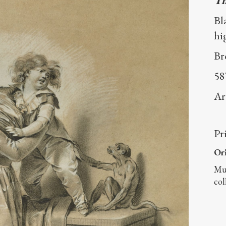
Th
Bl
hi
B
5
A
Pr
Or
Mu
col