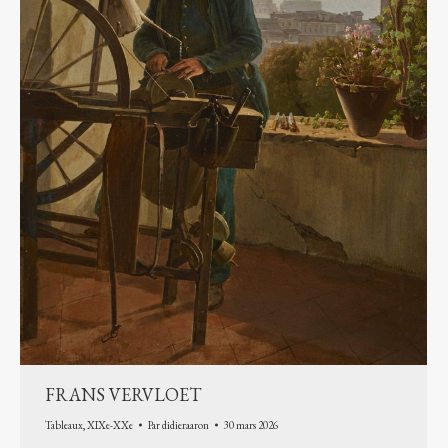
FRANS VERVLOET
Tableaux
,
XIXe-XXe
Par
didieraaron
30 mars 2026