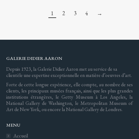
1
2
3
4
→
GALERIE DIDIER AARON
Depuis 1923, la Galerie Didier Aaron met au service de sa
clientèle une expertise exceptionnelle en matière d’oeuvres d’art.
Forte de cette longue expérience, elle compte, au nombre de ses
clients, les principaux musées français, ainsi que les plus grandes
institutions étrangères, le Getty Museum à Los Angeles, la
National Gallery de Washington, le Metropolitan Museum of
Art de New York, ou encore la National Gallery de Londres.
MENU
Accueil