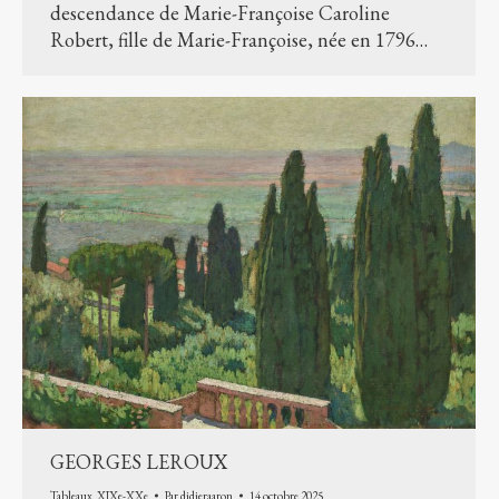
descendance de Marie-Françoise Caroline
Robert, fille de Marie-Françoise, née en 1796…
GEORGES LEROUX
Tableaux
,
XIXe-XXe
Par
didieraaron
14 octobre 2025