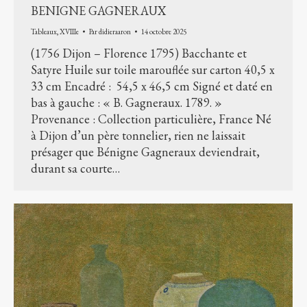
BENIGNE GAGNERAUX
Tableaux
,
XVIIIe
Par
didieraaron
14 octobre 2025
(1756 Dijon – Florence 1795) Bacchante et
Satyre Huile sur toile marouflée sur carton 40,5 x
33 cm Encadré : 54,5 x 46,5 cm Signé et daté en
bas à gauche : « B. Gagneraux. 1789. »
Provenance : Collection particulière, France Né
à Dijon d’un père tonnelier, rien ne laissait
présager que Bénigne Gagneraux deviendrait,
durant sa courte…