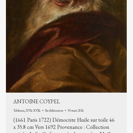
ANTOINE COYPEL
Tableaux
,
XVIe-XVIIe
Par
didieraaron
30 mars 2026
(1661 Paris 1722) Démocrite Huile sur toile 46
x 35.8 cm Vers 1692 Provenance : Collection