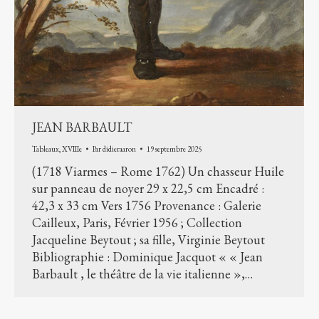
JEAN BARBAULT
Tableaux
,
XVIIIe
Par
didieraaron
19 septembre 2025
(1718 Viarmes – Rome 1762) Un chasseur Huile
sur panneau de noyer 29 x 22,5 cm Encadré :
42,3 x 33 cm Vers 1756 Provenance : Galerie
Cailleux, Paris, Février 1956 ; Collection
Jacqueline Beytout ; sa fille, Virginie Beytout
Bibliographie : Dominique Jacquot « « Jean
Barbault , le théâtre de la vie italienne »,…