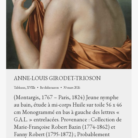
ANNE-LOUIS GIRODET-TRIOSON
Tableaux
,
XVIIIe
Par
didieraaron
30 mars 2026
(Montargis, 1767 – Paris, 1824) Jeune nymphe
au bain, étude à mi-corps Huile sur toile 56 x 46
cm Monogrammé en bas à gauche des lettres «
G.A.L. » entrelacées. Provenance : Collection de
Marie-Françoise Robert Bazin (1774-1862) et
Fanny Robert (1795-1872) ; Probablement